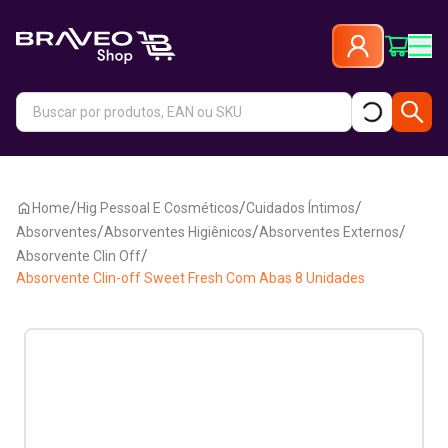
/
/
/
Home
Hig Pessoal E Cosméticos
Cuidados Íntimos
/
/
/
Absorventes
Absorventes Higiênicos
Absorventes Externos
/
Absorvente Clin Off
Absorvente Clin-off Sweet Fresh Com Abas 8 Unidades