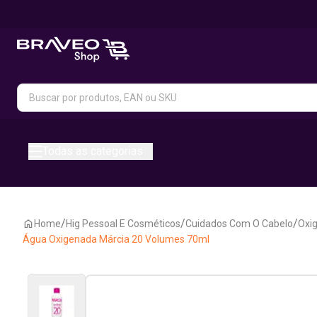
Todas as categorias
/
/
/
Home
Hig Pessoal E Cosméticos
Cuidados Com O Cabelo
Oxi
Água Oxigenada Márcia 20 Volumes 70ml