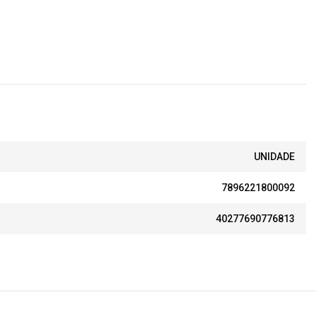
UNIDADE
7896221800092
40277690776813