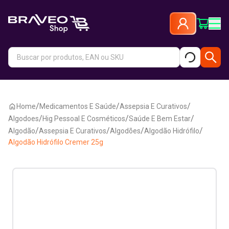
/
/
/
Home
Medicamentos E Saúde
Assepsia E Curativos
/
/
/
Algodoes
Hig Pessoal E Cosméticos
Saúde E Bem Estar
/
/
/
/
Algodão
Assepsia E Curativos
Algodões
Algodão Hidrófilo
Algodão Hidrófilo Cremer 25g