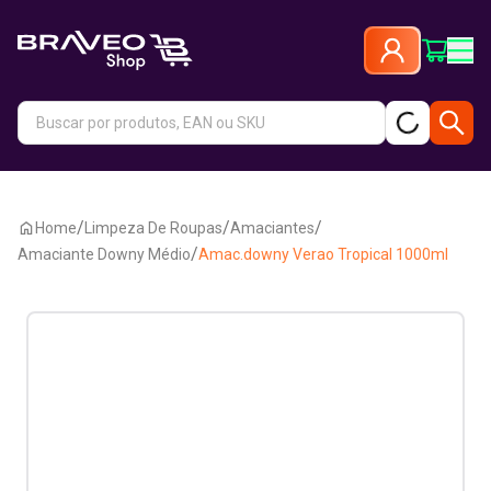
/
/
/
Home
Limpeza De Roupas
Amaciantes
/
Amaciante Downy Médio
Amac.downy Verao Tropical 1000ml