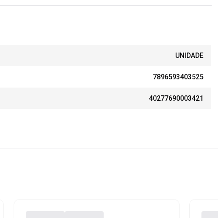
UNIDADE
7896593403525
40277690003421