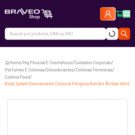
/
/
/
Home
Hig Pessoal E Cosméticos
Cuidados Corporais
/
/
/
Perfumes E Colonias
Desodorantes
Colônias Femininas
/
Colônia Fixed
Body Splash Desodorante Corporal Perigosa Romã e Âmbar 60ml