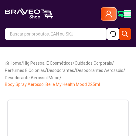
/
/
/
Home
Hig Pessoal E Cosméticos
Cuidados Corporais
/
/
/
Perfumes E Colonias
Desodorantes
Desodorantes Aerossóis
/
Desodorante Aerossol Mood
Body Spray Aerossol Belle My Health Mood 225ml