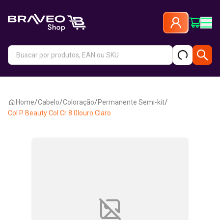
/
/
/
/
Home
Cabelo
Coloração
Permanente Semi-kit
Col P Beauty Col Cr 8.0louro Claro