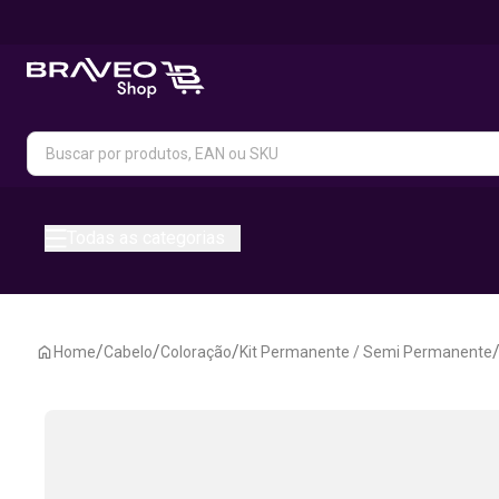
Todas as categorias
/
/
/
Home
Cabelo
Coloração
Kit Permanente / Semi Permanente