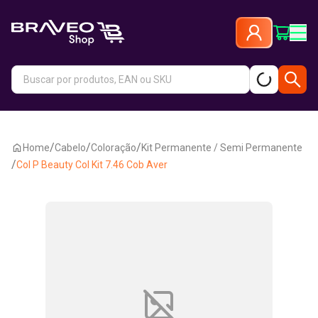
/
/
/
Home
Cabelo
Coloração
Kit Permanente / Semi Permanente
/
Col P Beauty Col Kit 7.46 Cob Aver