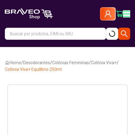
/
/
/
/
Home
Desodorantes
Colônias Femininas
Colônia Viva+
Colônia Viva+ Equilíbrio 250ml