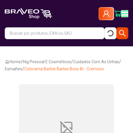
/
/
/
Home
Hig Pessoal E Cosméticos
Cuidados Com As Unhas
/
Esmaltes
Colorama Barbie Barbie Boss Bl - Cremoso