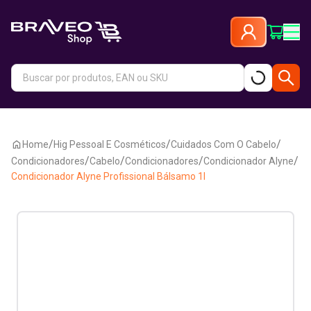
/
/
/
Home
Hig Pessoal E Cosméticos
Cuidados Com O Cabelo
/
/
/
/
Condicionadores
Cabelo
Condicionadores
Condicionador Alyne
Condicionador Alyne Profissional Bálsamo 1l