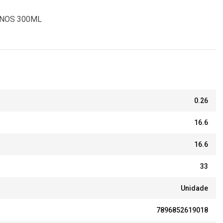
NOS 300ML
0.26
16.6
16.6
33
Unidade
7896852619018