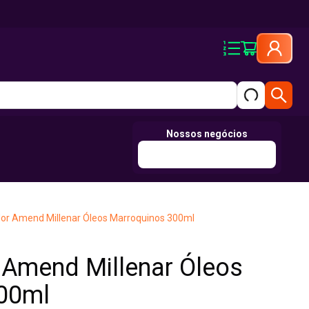
Nossos negócios
or Amend Millenar Óleos Marroquinos 300ml
 Amend Millenar Óleos
00ml