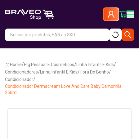
/
/
/
Home
Hig Pessoal E Cosméticos
Linha Infantil E Kids
/
/
/
Condicionadores
Linha Infantil E Kids
Hora Do Banho
/
Condicionador
Condicionador Dermacream Love And Care Baby Camomila
250ml