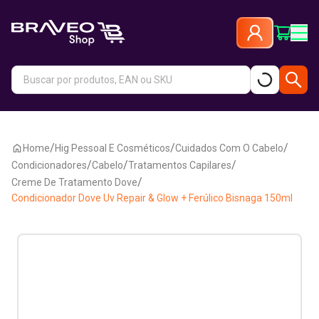
/
/
/
Home
Hig Pessoal E Cosméticos
Cuidados Com O Cabelo
/
/
/
Condicionadores
Cabelo
Tratamentos Capilares
/
Creme De Tratamento Dove
Condicionador Dove Uv Repair & Glow + Ferúlico Bisnaga 150ml