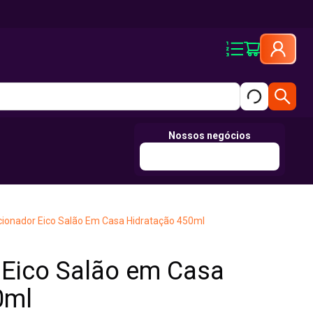
Nossos negócios
cionador Eico Salão Em Casa Hidratação 450ml
 Eico Salão em Casa
0ml