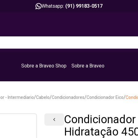
Whatsapp:
(91) 99183-0517
Sobre a Braveo Shop
Sobre a Braveo
/
/
/
/
or - Intermediario
Cabelo
Condicionadores
Condicionador Eico
Condi
Condicionador
Hidratação 45