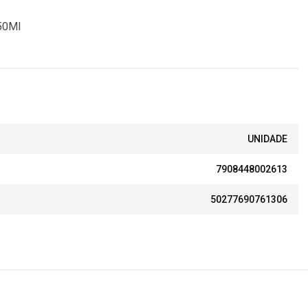
450Ml
UNIDADE
7908448002613
50277690761306