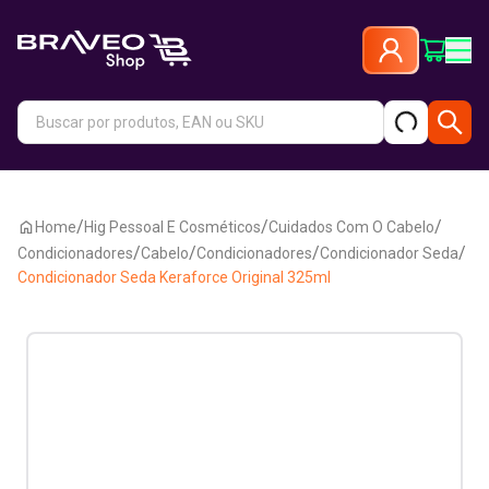
/
/
/
Home
Hig Pessoal E Cosméticos
Cuidados Com O Cabelo
/
/
/
/
Condicionadores
Cabelo
Condicionadores
Condicionador Seda
Condicionador Seda Keraforce Original 325ml