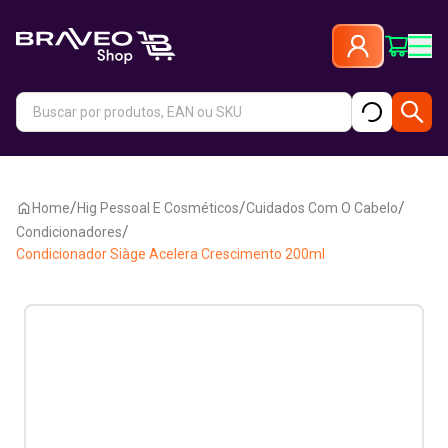
/
/
/
Home
Hig Pessoal E Cosméticos
Cuidados Com O Cabelo
/
Condicionadores
Condicionador Siàge Acelera Crescimento 200ml