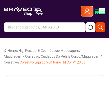
/
/
/
Home
Hig. Pessoal E Cosméticos
Maquiagem
/
/
/
Maquiagem - Corretivo
Cuidados Da Pele E Corpo
Maquiagem
/
Corretivo
Corretivo Líquido Vult Nano Hd Cor V120 6g