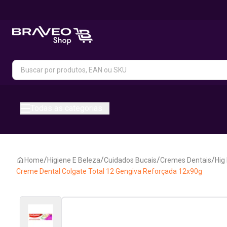
Todas as categorias
/
/
/
/
Home
Higiene E Beleza
Cuidados Bucais
Cremes Dentais
Hig
Creme Dental Colgate Total 12 Gengiva Reforçada 12x90g