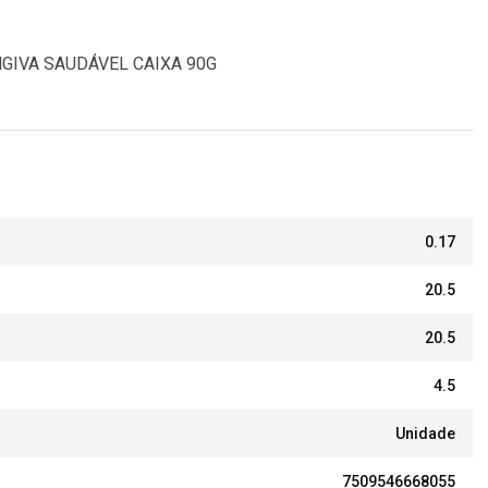
GIVA SAUDÁVEL CAIXA 90G
0.17
20.5
20.5
4.5
Unidade
7509546668055