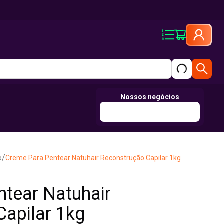
Nossos negócios
/
o
Creme Para Pentear Natuhair Reconstrução Capilar 1kg
tear Natuhair
apilar 1kg