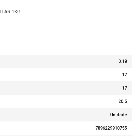
ILAR 1KG
0.18
17
17
20.5
Unidade
7896229910755