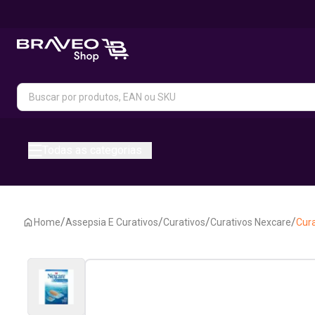
Todas as categorias
/
/
/
/
Home
Assepsia E Curativos
Curativos
Curativos Nexcare
Cura