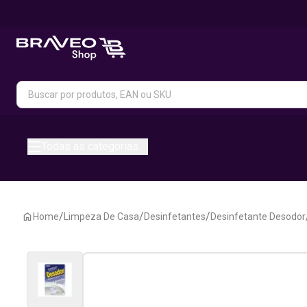
Todas as categorias
/
/
/
Home
Limpeza De Casa
Desinfetantes
Desinfetante Desodor