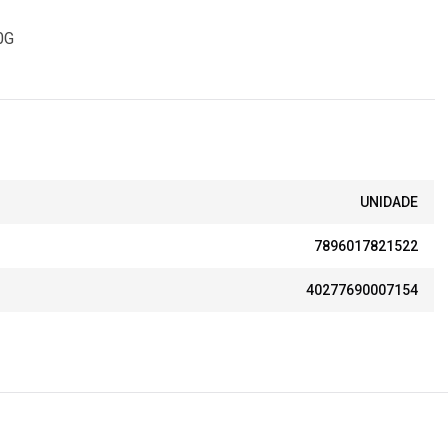
0G
UNIDADE
7896017821522
40277690007154