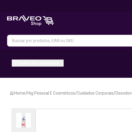
Todas as categorias
/
/
/
Home
Hig Pessoal E Cosméticos
Cuidados Corporais
Desodora