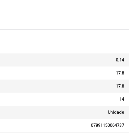
0.14
17.8
17.8
14
Unidade
07891150064737