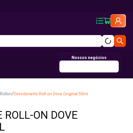
Nossos negócios
/
Rollon
Desodorante Roll-on Dove Original 50ml
 ROLL-ON DOVE
L