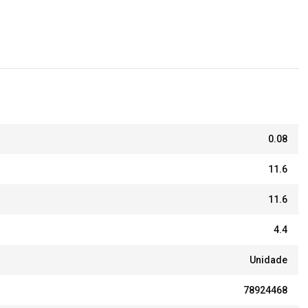
0.08
11.6
11.6
4.4
Unidade
78924468