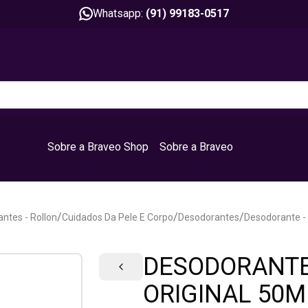
Whatsapp:
(91) 99183-0517
Sobre a Braveo Shop
Sobre a Braveo
/
/
/
ntes - Rollon
Cuidados Da Pele E Corpo
Desodorantes
Desodorante - 
DESODORANTE
ORIGINAL 50M