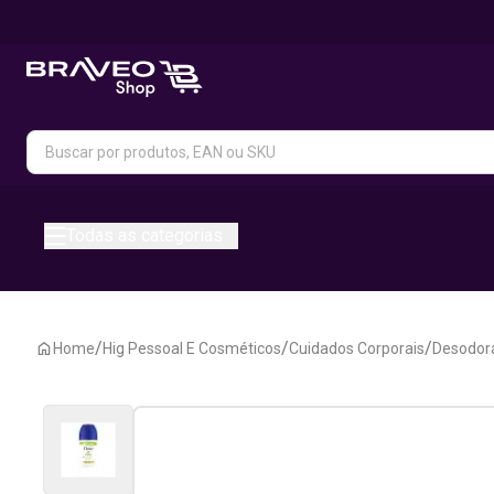
Todas as categorias
/
/
/
Home
Hig Pessoal E Cosméticos
Cuidados Corporais
Desodora