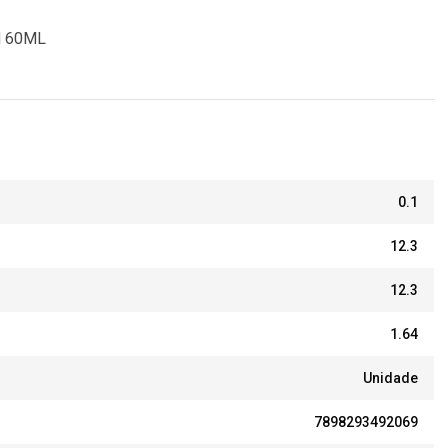
 60ML
0.1
12.3
12.3
1.64
Unidade
7898293492069