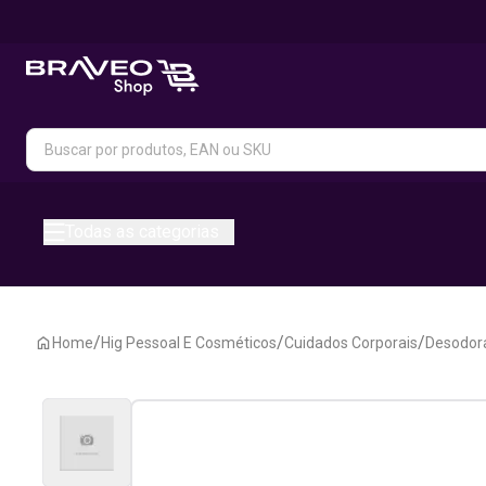
Todas as categorias
/
/
/
Home
Hig Pessoal E Cosméticos
Cuidados Corporais
Desodora