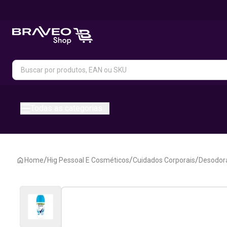
Todas as categorias
/
/
/
Home
Hig Pessoal E Cosméticos
Cuidados Corporais
Desodora