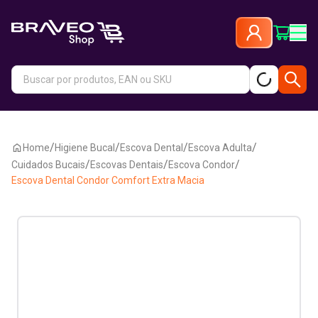
/
/
/
/
Home
Higiene Bucal
Escova Dental
Escova Adulta
/
/
/
Cuidados Bucais
Escovas Dentais
Escova Condor
Escova Dental Condor Comfort Extra Macia