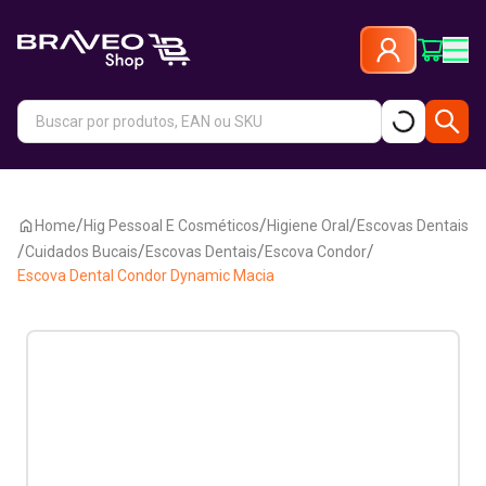
/
/
/
Home
Hig Pessoal E Cosméticos
Higiene Oral
Escovas Dentais
/
/
/
/
Cuidados Bucais
Escovas Dentais
Escova Condor
Escova Dental Condor Dynamic Macia