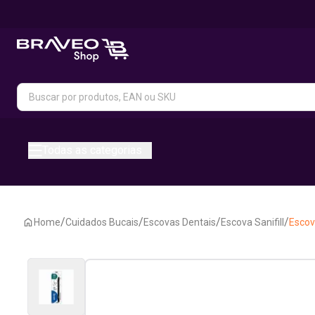
Todas as categorias
/
/
/
/
Home
Cuidados Bucais
Escovas Dentais
Escova Sanifill
Escova