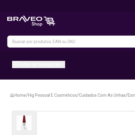
Todas as categorias
/
/
/
Home
Hig Pessoal E Cosméticos
Cuidados Com As Unhas
Esm