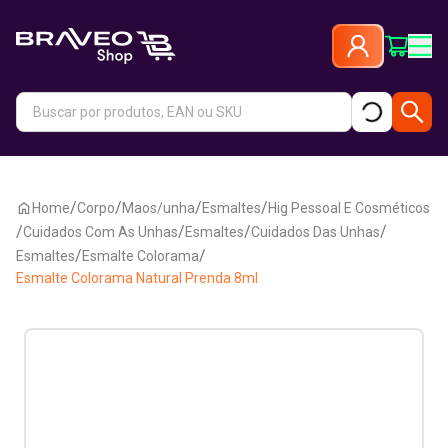
/
/
/
/
Home
Corpo
Maos/unha
Esmaltes
Hig Pessoal E Cosméticos
/
/
/
/
Cuidados Com As Unhas
Esmaltes
Cuidados Das Unhas
/
/
Esmaltes
Esmalte Colorama
Esmalte Colorama Natural Prenda 8ml