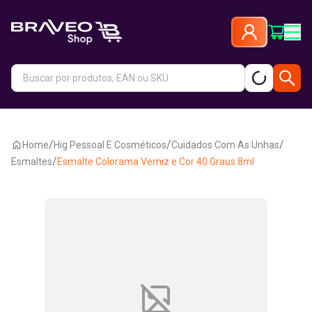
/
/
/
Home
Hig Pessoal E Cosméticos
Cuidados Com As Unhas
/
Esmaltes
Esmalte Colorama Verniz e Cor 40 Graus 8ml