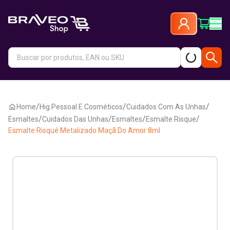
/
/
/
Home
Hig Pessoal E Cosméticos
Cuidados Com As Unhas
/
/
/
/
Esmaltes
Cuidados Das Unhas
Esmaltes
Esmalte Risque
Esmalte Risqué Metalizado Maçã Do Amor 8ml