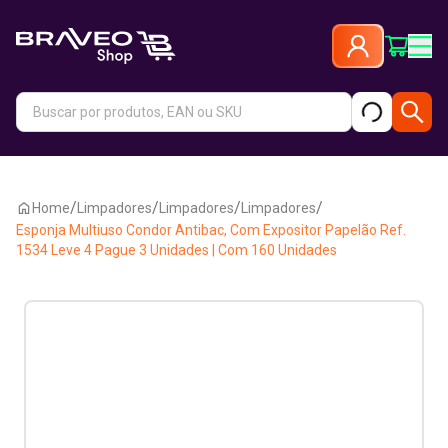
/
/
/
/
Home
Limpadores
Limpadores
Limpadores
Esponja Multiuso Condor Antibac, Com Expositor Papelão Ref.
1534 Leve 4 Pague 3 Unidades | Com 160 Unidades