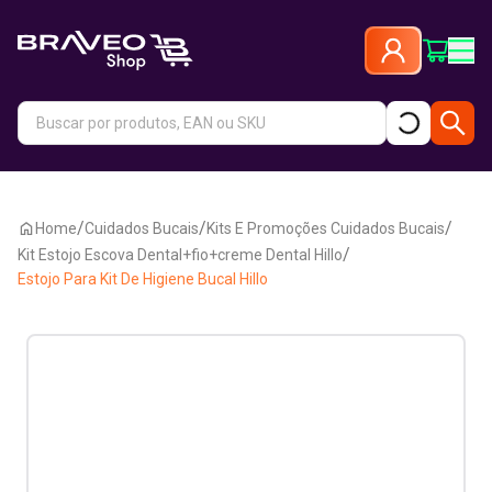
/
/
/
Home
Cuidados Bucais
Kits E Promoções Cuidados Bucais
/
Kit Estojo Escova Dental+fio+creme Dental Hillo
Estojo Para Kit De Higiene Bucal Hillo