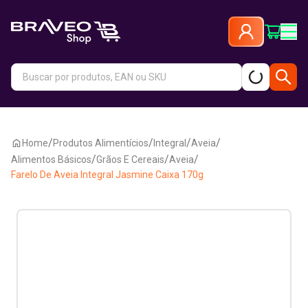
/
/
/
/
Home
Produtos Alimentícios
Integral
Aveia
/
/
/
Alimentos Básicos
Grãos E Cereais
Aveia
Farelo De Aveia Integral Jasmine Caixa 170g