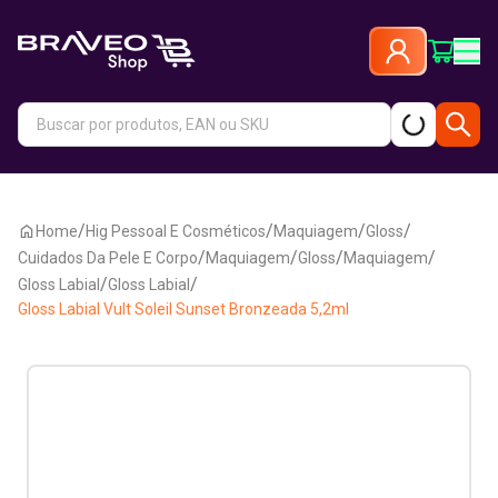
/
/
/
/
Home
Hig Pessoal E Cosméticos
Maquiagem
Gloss
/
/
/
/
Cuidados Da Pele E Corpo
Maquiagem
Gloss
Maquiagem
/
/
Gloss Labial
Gloss Labial
Gloss Labial Vult Soleil Sunset Bronzeada 5,2ml