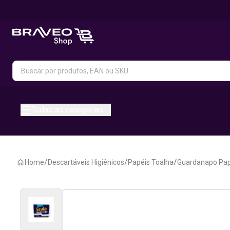
Todas as categorias
/
/
/
Home
Descartáveis Higiênicos
Papéis Toalha
Guardanapo Pap