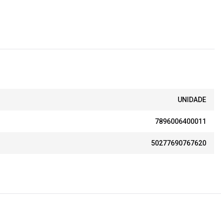
UNIDADE
7896006400011
50277690767620