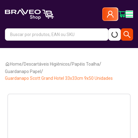
/
/
/
Home
Descartáveis Higiênicos
Papéis Toalha
/
Guardanapo Papel
Guardanapo Scott Grand Hotel 33x33cm 9x50 Unidades