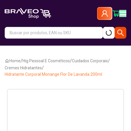
/
/
/
Home
Hig Pessoal E Cosméticos
Cuidados Corporais
/
Cremes Hidratantes
Hidratante Corporal Monange Flor De Lavanda 200ml