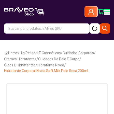
/
/
/
Home
Hig Pessoal E Cosméticos
Cuidados Corporais
/
/
Cremes Hidratantes
Cuidados Da Pele E Corpo
/
/
Óleos E Hidratantes
Hidratante Nivea
Hidratante Corporal Nivea Soft Milk Pele Seca 200ml