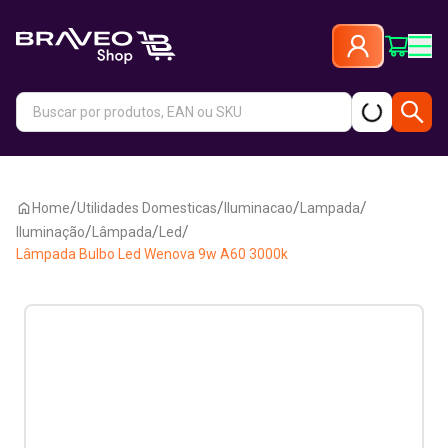
/
/
/
/
Home
Utilidades Domesticas
Iluminacao
Lampada
/
/
/
Iluminação
Lâmpada
Led
Lâmpada Bulbo Led Wenova 9w A60 3000k