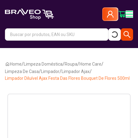
/
/
/
/
Home
Limpeza Doméstica
Roupa
Home Care
/
/
/
Limpeza De Casa
Limpador
Limpador Ajax
Limpador Diluível Ajax Festa Das Flores Bouquet De Flores 500ml