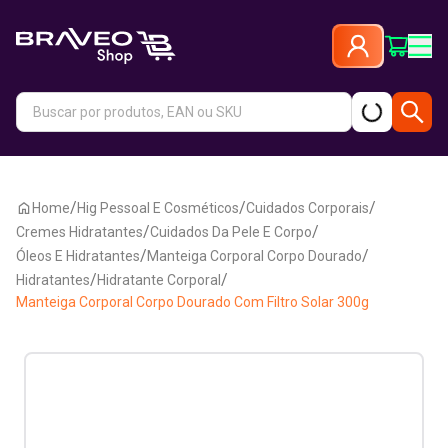
/
/
/
Home
Hig Pessoal E Cosméticos
Cuidados Corporais
/
/
Cremes Hidratantes
Cuidados Da Pele E Corpo
/
/
Óleos E Hidratantes
Manteiga Corporal Corpo Dourado
/
/
Hidratantes
Hidratante Corporal
Manteiga Corporal Corpo Dourado Com Filtro Solar 300g