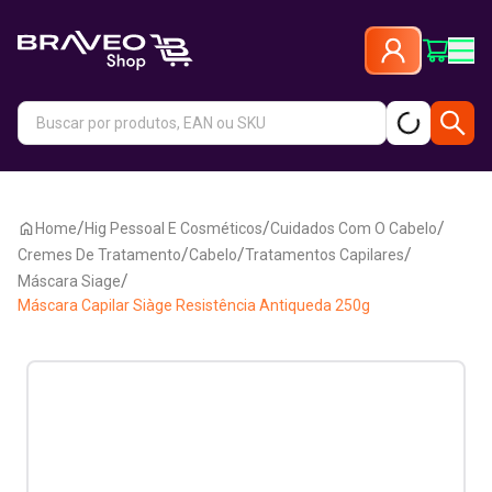
/
/
/
Home
Hig Pessoal E Cosméticos
Cuidados Com O Cabelo
/
/
/
Cremes De Tratamento
Cabelo
Tratamentos Capilares
/
Máscara Siage
Máscara Capilar Siàge Resistência Antiqueda 250g