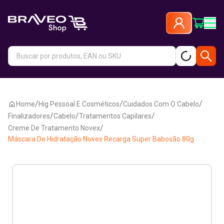
/
/
/
Home
Hig Pessoal E Cosméticos
Cuidados Com O Cabelo
/
/
/
Finalizadores
Cabelo
Tratamentos Capilares
/
Creme De Tratamento Novex
Máscara De Hidratação Novex Recarga Super Babosão 80g