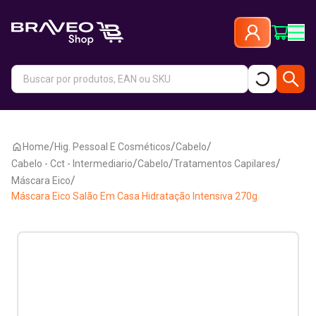
/
/
/
Home
Hig. Pessoal E Cosméticos
Cabelo
/
/
/
Cabelo - Cct - Intermediario
Cabelo
Tratamentos Capilares
/
Máscara Eico
Máscara Eico Salão Em Casa Hidratação Intensiva 270g