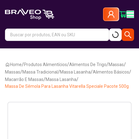
/
/
/
/
Home
Produtos Alimentícios
Alimentos De Trigo
Massas
/
/
/
/
Massas
Massa Tradicional
Massa Lasanha
Alimentos Básicos
/
/
Macarrão E Massas
Massa Lasanha
Massa De Sêmola Para Lasanha Vitarella Speciale Pacote 500g